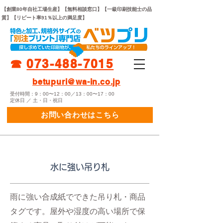
【創業80年自社工場生産】【無料相談窓口】【一級印刷技能士の品
質】【リピート率91％以上の満足度】
☎︎
073-
4
88-7015
betupuri@wa-in.co.jp
受付時間：9：00〜12：00／13：00〜17：00
定休日 ／ 土・日・祝日
お問い合わせはこちら
水に強い吊り札
雨に強い合成紙でできた吊り札・商品
タグです。屋外や湿度の高い場所で保