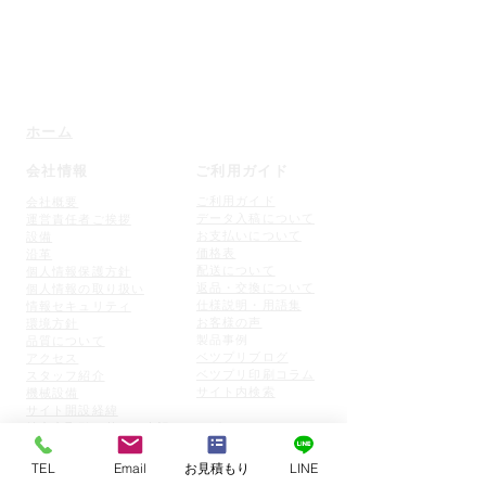
特色と印刷加工・規格外サイズでお困りの方
【ベツプリ】にお気軽にご相談ください
ホーム
会社情報
ご利用ガイド
ご利用ガイド
会社概要
データ入稿について
運営責任者ご挨拶
お支払いについて
設備
価格表
沿革
配送について
個人情
報保護方針
返品・交
換について
個人情報の取り扱い
仕様説明・用語集
情報セキュリティ
お客様の声
環境方針
​製品事例
品質について
ベツプリブログ
アクセス
​ベツプリ印刷コラム
スタッフ紹介
​サイト内検索
機械設備
​サイト開設経緯
特定商取引に基づく表記
トピックスニュース
TEL
Email
お見積もり
LINE