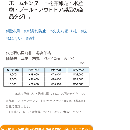
ホームセンター・花卉卸売・水産
物・プール・アウトドア製品の商
品タグに。
♯屋外用 ♯水濡れ防止 ♯丈夫な吊り札 ♯破
れにくい ♯値札
水に強い吊り札 参考価格
価格表 ユポ 角丸 70×40㎜ 天1穴
（税込）
※詳細お見積もり・納期に関しては、お問合せください。
※部数によりオンデマンド印刷かオフセット印刷かは基本的に
当社で選定します。
印刷方法に関して要望等ございましたらご相談ください。
色・数量・色数違いのお見積照会やお問い合わせはこちら！