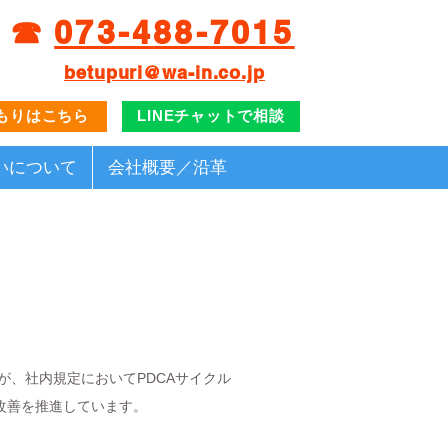
☎︎
073-
4
88-7015
betupuri@wa-in.co.jp
もりはこちら
LINEチャットで相談
いについて
会社概要／沿革
たが、社内規定においてPDCAサイクル
改善を推進しています。