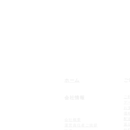
073-4
FAX：
073-457-207
betupuri@wa-i
メールは24時間36
​対応は平日9：00〜
ホーム
ご
ご
会社情報
デ
お
価
配
会社概要
返
運営責任者ご挨拶
仕