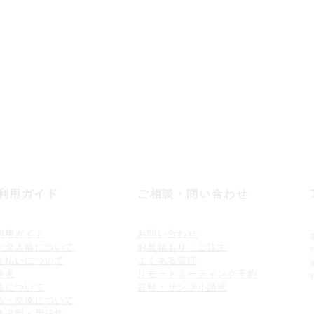
〒640-8412
88-7015
和歌山県和歌山市狐
0
電話受付▶︎平日9：00〜
定休日／土・日・祝日
n.co.jp
年末年始など例外もござ
5日受付しております。
​営業日カレンダーをご
17：00に順次おこないます。
利用ガイド
ご相談・問い合わせ
利用ガイド
お問い合わせ
ータ入稿について
お見積もり・ご注文
支払いについて
よくある質問
格表
リモートミーティング予約
送について
​資料・サンプル請求
品・交
換について
様説明・用語集