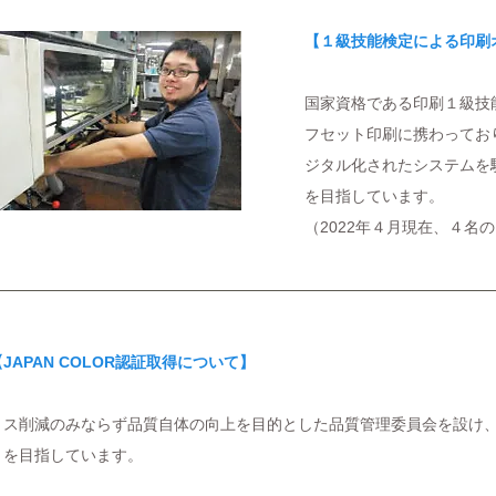
【１級技能検定による印刷
国家資格である印刷１級技
フセット印刷に携わってお
ジタル化されたシステムを
を目指しています。
（2022年４月現在、４名
【JAPAN COLOR認証取得について】
ミス削減のみならず品質自体の向上を目的とした品質管理委員会を設け
りを目指しています。