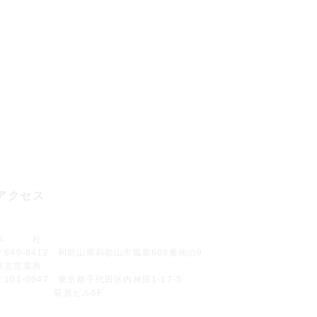
島609番地の9
12：00／13：00〜17：00
いますので詳しくは
確認ください。
アクセス
本 社
〒640-8412 和歌山県和歌山市狐島609番地の9
東京営業所
〒101-0047 東京都千代田区内神田1-17-5
荻原ビル6F