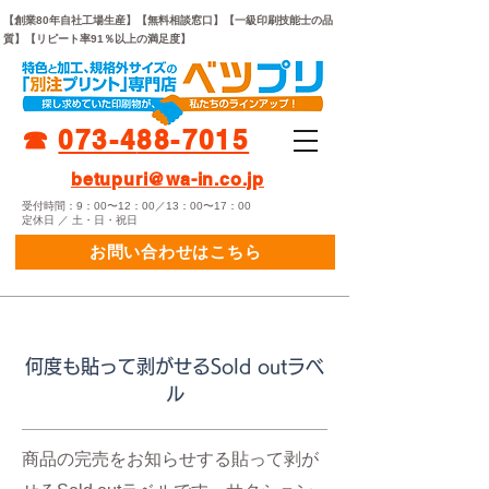
【創業80年自社工場生産】【無料相談窓口】【一級印刷技能士の品
質】【リピート率91％以上の満足度】
☎︎
073-
4
88-7015
betupuri@wa-in.co.jp
受付時間：9：00〜12：00／13：00〜17：00
定休日 ／ 土・日・祝日
お問い合わせはこちら
何度も貼って剥がせるSold outラベ
ル
商品の完売をお知らせする貼って剥が