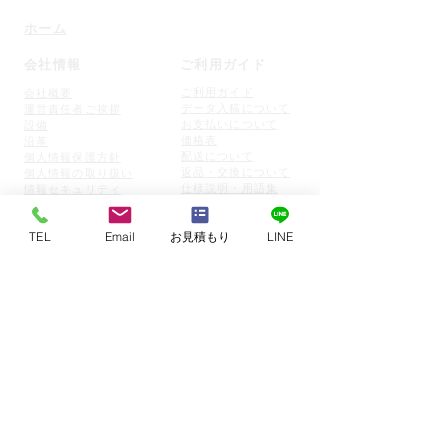
ホーム
会社情報
ご利用ガイド
ご利用ガイド
会社概要
データ入稿について
運営責任者ご挨拶
お支払いについて
設備
価格表
沿革
配送について
個人情
報保護方針
返品・交
換について
個人情報の取り扱い
仕様説明・用語集
情報セキュリティ
お客様の声
環境方針
​製品事例
品質について
TEL
Email
お見積もり
LINE
ベツプリブログ
アクセス
​ベツプリ印刷コラム
スタッフ紹介
​サイト内検索
機械設備
​サイト開設経緯
特定商取引に基づく表記
トピックスニュース
ご相談・問い合わせ
お問い合わせ
お見積もり・ご注文
よくある質問
リモートミーティング予約