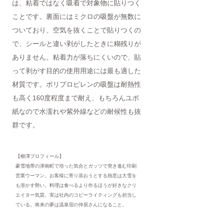
は、粘着ではなく吸着で対象物に貼りつく
ことです。裏面にはミクロの吸盤が無数に
ついており、空気を抜くことで貼りつくの
で、シールと違い剥がしたときに糊残りが
ありません。粘着力が落ちにくいので、貼
って剥がす目的の使用用途には最も適した
材質です。ポリプロピレンの吸盤は耐熱性
も高く160度程度まで耐え、もちろんユポ
紙なので水濡れや紫外線などの耐候性も抜
群です。
【柳澤プロフィール】
豪雪地帯の津南町で培った気合とガッツで突き進む印刷
営業ウーマン。お客様に寄り添おうとする熱意は大雪を
も溶かす勢い。料理は食べるより作るほうが好きなクリ
エイター気質。実は社内のコピーライティングも担当し
ている。将来の夢は温泉宿の仲居さんになること。