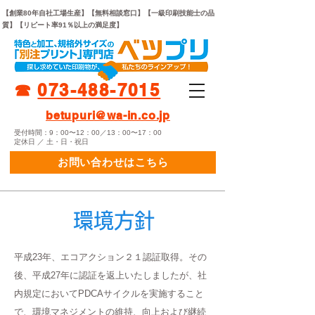
【創業80年自社工場生産】【無料相談窓口】【一級印刷技能士の品
質】【リピート率91％以上の満足度】
☎︎
073-
4
88-7015
betupuri@wa-in.co.jp
受付時間：9：00〜12：00／13：00〜17：00
定休日 ／ 土・日・祝日
お問い合わせはこちら
環境方針
平成23年、エコアクション２１認証取得。その
後、平成27年に認証を返上いたしましたが、社
内規定においてPDCAサイクルを実施すること
で、環境マネジメントの維持、向上および継続