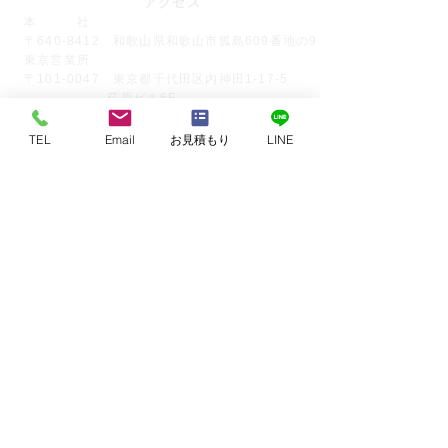
アクセス
本 社
〒640-8412 和歌山県和歌山市狐島609番地の9
東京営業所
〒101-0047 東京都千代田区内神田1-17-5
荻原ビル6F
関連サイト
TEL
Email
お見積もり
LINE
総合印刷 和歌山印刷所【わいんWEB】
１冊からの名入れ伝票印刷【フロムワン】
伝票印刷専門店【伝票王】
耐水耐光・色校正のできるユポ印刷【ソトプリ】
直せる業種別カスタマイズテンプレート伝票
ニュースレター風流印字
印刷知識－七転び八起き－
ブログ-印刷営業さえちゃん奮闘日記
​取り扱い商品
特殊紙コースター
ドンコ穴加工
三つ折りDM・パンフレット
​特色が3色以上使用できる帯紙
包装紙
​楽々仕分けできる合紙印刷
綴じ込み冊子
​B4よりちょっと大きいD4チラシ
上質55kg無線綴じ冊子
​複写伝言メモ帳
書類カバー
​大学・専門学校の募集要項
W半券チケット
​​表紙ニス加工付き冊子