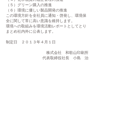
（５）グリーン購入の推進
（６）環境に優しい製品開発の推進
この環境方針を全社員に通知・啓発し、環境保
全に関して常に高い意識を維持します。
環境への取組みを環境活動レポートとしてとり
まとめ社内外に公表します。
制定日 ２０１３年４月１日
株式会社 和歌山印刷所
代表取締役社長 小島 治
073-488-7015
FAX：
073-457-2070