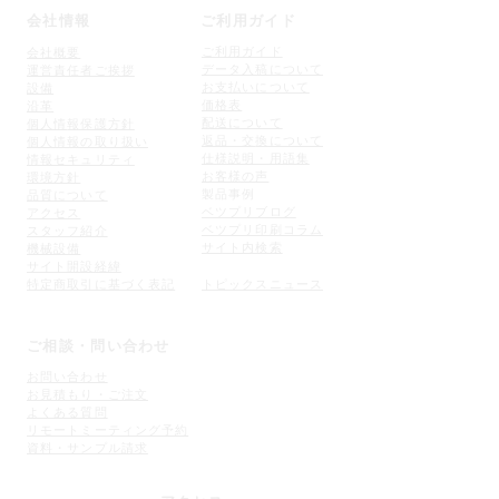
会社情報
ご利用ガイド
ご利用ガイド
会社概要
データ入稿について
運営責任者ご挨拶
お支払いについて
設備
価格表
沿革
配送について
個人情
報保護方針
返品・交
換について
個人情報の取り扱い
仕様説明・用語集
情報セキュリティ
お客様の声
環境方針
​製品事例
品質について
ベツプリブログ
アクセス
​ベツプリ印刷コラム
スタッフ紹介
​サイト内検索
機械設備
​サイト開設経緯
特定商取引に基づく表記
トピックスニュース
ご相談・問い合わせ
お問い合わせ
お見積もり・ご注文
よくある質問
リモートミーティング予約
​資料・サンプル請求