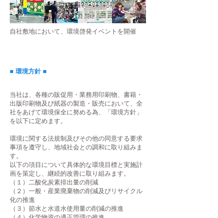
自社敷地において、環境啓発イベントを開催
■ 環境方針 ■
当社は、各種の販促用・業務用印刷物、書籍・
出版印刷物及び紙器の製造・販売において、全
社をあげて環境保全に努める為、「環境方針」
を以下に定めます。
環境に関する法規制及びその他の同意する要求
事項を遵守し、地域社会との調和に取り組みま
す。
以下の項目について具体的な環境目標と実施計
画を策定し、継続的改善に取り組みます。
（１）二酸化炭素排出量の削減
（２）一般・産業廃棄物の削減及びリサイクル
化の推進
（３）節水と水道水使用量の削減の推進
（４）化学物資の適正管理の推進