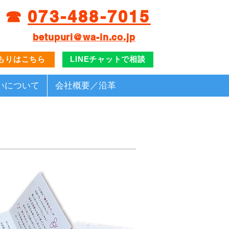
☎︎
073-
4
88-7015
betupuri@wa-in.co.jp
もりはこちら
LINEチャットで相談
いについて
会社概要／沿革