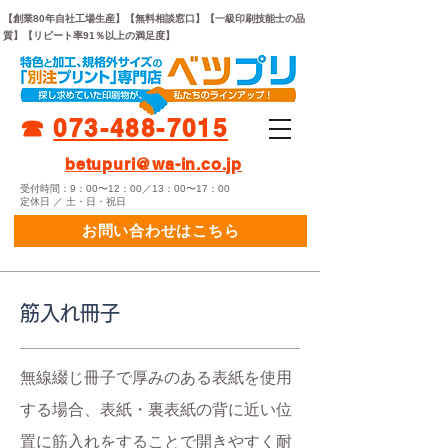
【創業80年自社工場生産】【無料相談窓口】【一級印刷技能士の品
質】【リピート率91％以上の満足度】
☎︎
073-
4
88-7015
betupuri@wa-in.co.jp
受付時間：9：00〜12：00／13：00〜17：00
定休日 ／ 土・日・祝日
お問い合わせはこちら
筋入れ冊子
無線綴じ冊子で厚みのある表紙を使用
する場合、表紙・裏表紙の背に近い位
置に筋入れをすることで開きやすく耐