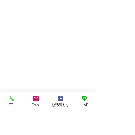
073-488-7015
FAX：
073-457-2070
電話受付▶︎平日9：00〜12：00／13：00〜17：00
定休日／土・日・祝日
年末年始など例外もございますので詳しくは
​営業日カレンダーをご確認ください。
betupuri@wa-in.co.jp
メールは24時間365日受付しております。
​対応は平日9：00〜17：00に順次おこないます。
TEL
Email
お見積もり
LINE
〒640-8412
和歌山県和歌山市狐島609番地の9