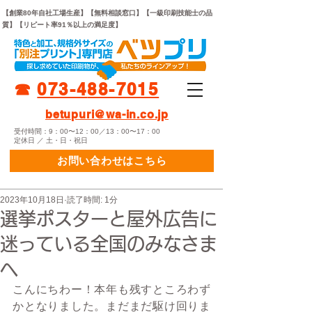
【創業80年自社工場生産】【無料相談窓口】【一級印刷技能士の品
質】【リピート率91％以上の満足度】
☎︎
073-
4
88-7015
betupuri@wa-in.co.jp
受付時間：9：00〜12：00／13：00〜17：00
定休日 ／ 土・日・祝日
お問い合わせはこちら
2023年10月18日
読了時間: 1分
選挙ポスターと屋外広告に
迷っている全国のみなさま
へ
こんにちわー！本年も残すところわず
かとなりました。まだまだ駆け回りま