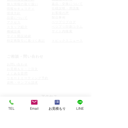
返品・交
換について
個人情報の取り扱い
仕様説明・用語集
情報セキュリティ
お客様の声
環境方針
​製品事例
品質について
ベツプリブログ
アクセス
​ベツプリ印刷コラム
スタッフ紹介
​サイト内検索
機械設備
​サイト開設経緯
特定商取引に基づく表記
トピックスニュース
ご相談・問い合わせ
お問い合わせ
お見積もり・ご注文
よくある質問
リモートミーティング予約
​資料・サンプル請求
アクセス
本 社
〒640-8412 和歌山県和歌山市狐島609番地の9
TEL
Email
お見積もり
LINE
東京営業所
〒101-0047 東京都千代田区内神田1-17-5
荻原ビル6F