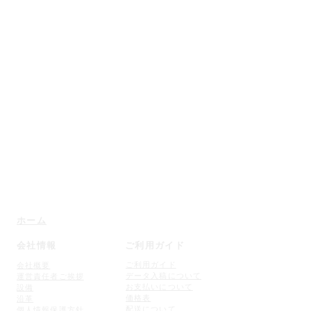
betupuri@wa-in.co.jp
メールは24時間365日受付しております。
​対応は平日9：00〜17：00に順次おこないます。
〒640-8412
和歌山県和歌山市狐島609番地の9
特色と印刷加工・規格外サイズでお困りの方
【ベツプリ】にお気軽にご相談ください
ホーム
会社情報
ご利用ガイド
ご利用ガイド
会社概要
データ入稿について
運営責任者ご挨拶
お支払いについて
設備
価格表
沿革
配送について
個人情
報保護方針