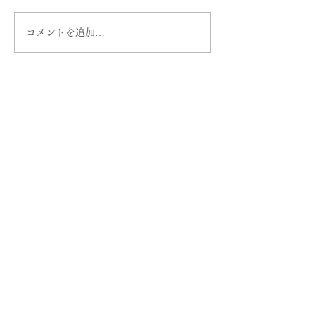
コメントを追加…
読み方は同じでも意味が
コピー機でコピ
違う!? 知っておきたい
文字が浮き上が
「耐候性」と「耐光性」
止印刷（コピー
の違い
刷）ってどんな
み？？
073-488-7015
FAX：
073-457-2070
電話受付▶︎平日9：00〜12：00／13：00〜17：00
定休日／土・日・祝日
年末年始など例外もございますので詳しくは
​営業日カレンダーをご確認ください。