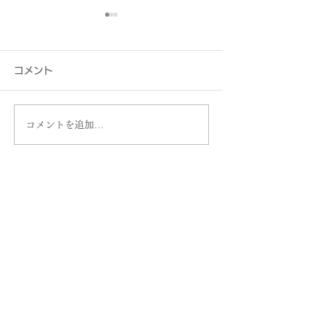
コメント
コメントを追加…
読み方は同じでも意味が
コピー機でコピ
違う!? 知っておきたい
文字が浮き上が
「耐候性」と「耐光性」
止印刷（コピー
の違い
刷）ってどんな
み？？
073-488-7015
FAX：
073-457-2070