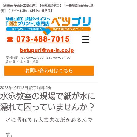
【創業80年自社工場生産】【無料相談窓口】【一級印刷技能士の品
質】【リピート率91％以上の満足度】
☎︎
073-
4
88-7015
betupuri@wa-in.co.jp
受付時間：9：00〜12：00／13：00〜17：00
定休日 ／ 土・日・祝日
お問い合わせはこちら
2023年10月18日
読了時間: 2分
水泳教室の現場で紙が水に
濡れて困っていませんか？
水に濡れても大丈夫な紙があるんで
す。