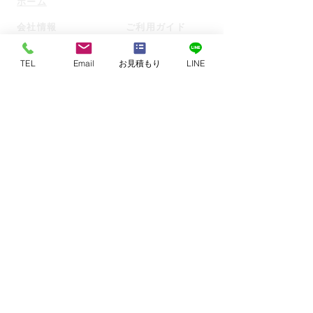
ホーム
会社情報
ご利用ガイド
ご利用ガイド
会社概要
データ入稿について
運営責任者ご挨拶
TEL
Email
お見積もり
LINE
お支払いについて
設備
価格表
沿革
配送について
個人情
報保護方針
返品・交
換について
個人情報の取り扱い
仕様説明・用語集
情報セキュリティ
お客様の声
環境方針
​製品事例
品質について
ベツプリブログ
アクセス
​ベツプリ印刷コラム
スタッフ紹介
​サイト内検索
機械設備
​サイト開設経緯
特定商取引に基づく表記
トピックスニュース
ご相談・問い合わせ
お問い合わせ
お見積もり・ご注文
よくある質問
リモートミーティング予約
​資料・サンプル請求